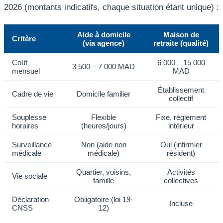
2026 (montants indicatifs, chaque situation étant unique) :
Aide à domicile
Maison de
Critère
(via agence)
retraite (qualité)
Coût
6 000 – 15 000
3 500 – 7 000 MAD
mensuel
MAD
Établissement
Cadre de vie
Domicile familier
collectif
Souplesse
Flexible
Fixe, règlement
horaires
(heures/jours)
intérieur
Surveillance
Non (aide non
Oui (infirmier
médicale
médicale)
résident)
Quartier, voisins,
Activités
Vie sociale
famille
collectives
Déclaration
Obligatoire (loi 19-
Incluse
CNSS
12)