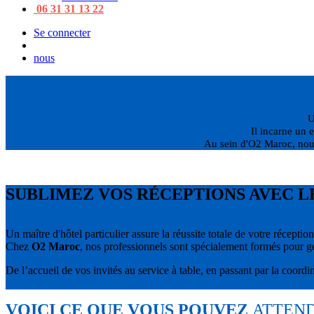
06 31 31 13 22
Se connecter
nous
U
Il incarne un 
Au sein d'O2 Maroc, nous
SUBLIMEZ VOS RÉCEPTIONS AVEC LE
Un maître d'hôtel particulier assure la réussite totale de votre réceptio
Chez
O2 Maroc
, nos professionnels sont spécialement formés pour gé
De l’accueil de vos invités au service à table, en passant par la coordi
VOICI CE QUE VOUS POUVEZ
ATTEND