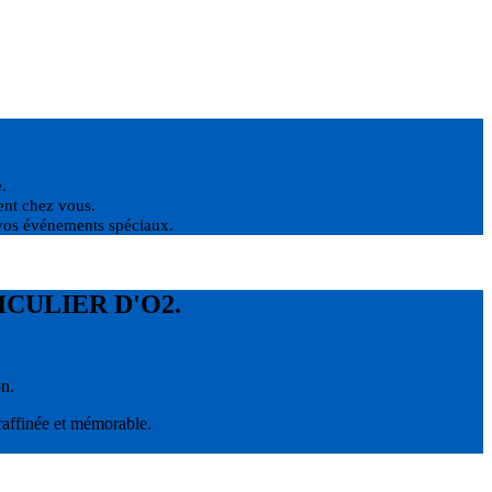
e.
ment chez vous.
 vos événements spéciaux.
CULIER D'O2.
on.
 raffinée et mémorable.