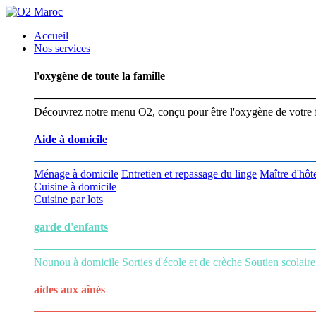
Accueil
Nos services
l'oxygène de toute la famille
Découvrez notre menu O2, conçu pour être l'oxygène de votre fam
Aide à domicile
Ménage à domicile
Entretien et repassage du linge
Maître d'hôte
Cuisine à domicile
Cuisine par lots
garde d'enfants
Nounou à domicile
Sorties d'école et de crèche
Soutien scolaire
aides aux
aînés