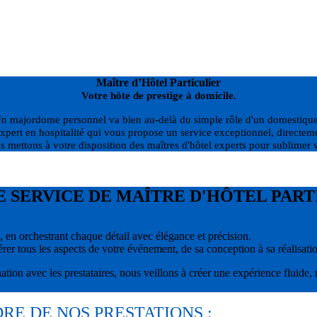
Maître d’Hôtel Particulier
Votre hôte de prestige à domicile.
n majordome personnel va bien au-delà du simple rôle d'un domestiqu
expert en hospitalité qui vous propose un service exceptionnel, directe
 mettons à votre disposition des maîtres d'hôtel experts pour sublimer
 SERVICE DE MAÎTRE D'HÔTEL PARTI
n, en orchestrant chaque détail avec élégance et précision.
rer tous les aspects de votre événement, de sa conception à sa réalisati
nation avec les prestataires, nous veillons à créer une expérience fluide,
RE DE NOS PRESTATIONS :