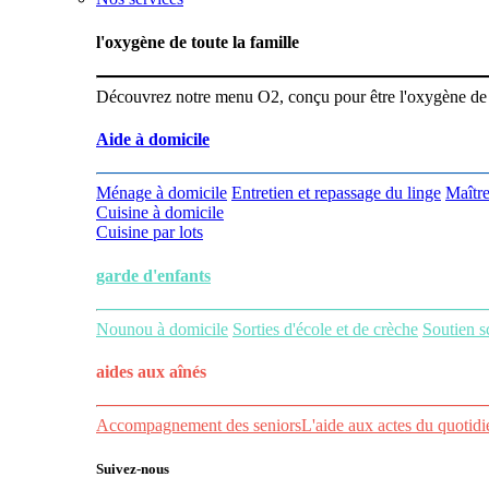
l'oxygène de toute la famille
Découvrez notre menu O2, conçu pour être l'oxygène de vot
Aide à domicile
Ménage à domicile
Entretien et repassage du linge
Maître
Cuisine à domicile
Cuisine par lots
garde d'enfants
Nounou à domicile
Sorties d'école et de crèche
Soutien s
aides aux
aînés
Accompagnement des seniors
L'aide aux actes du quotidi
Suivez-nous