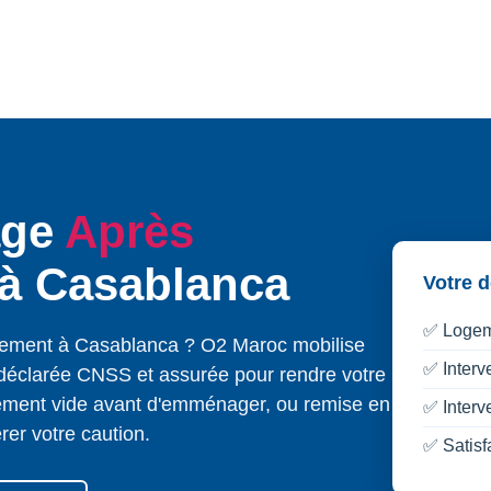
age
Après
à Casablanca
Votre 
✅ Logeme
ement à Casablanca ? O2 Maroc mobilise
✅ Interv
éclarée CNSS et assurée pour rendre votre
ement vide avant d'emménager, ou remise en
✅ Inter
érer votre caution.
✅ Satisfa