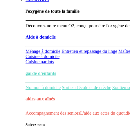
l'oxygène de toute la famille
Découvrez notre menu O2, conçu pour être l'oxygène de vot
Aide à domicile
Ménage à domicile
Entretien et repassage du linge
Maître
Cuisine à domicile
Cuisine par lots
garde d'enfants
Nounou à domicile
Sorties d'école et de crèche
Soutien s
aides aux
aînés
Accompagnement des seniors
L'aide aux actes du quotidi
Suivez-nous