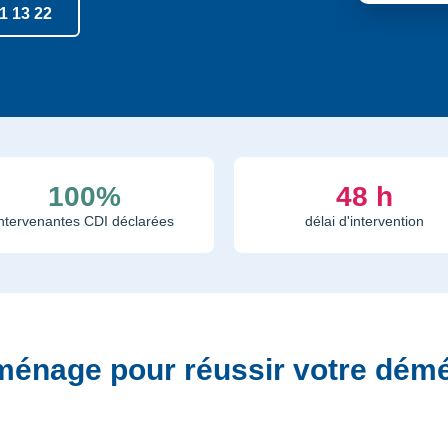
1 13 22
100%
48 h
intervenantes CDI déclarées
délai d'intervention
énage pour réussir votre dém