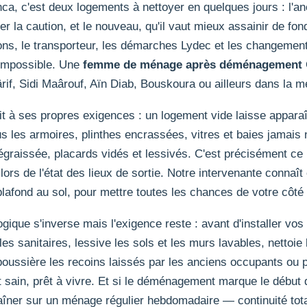
 c'est deux logements à nettoyer en quelques jours : l'ancie
rer la caution, et le nouveau, qu'il vaut mieux assainir de fo
tons, le transporteur, les démarches Lydec et les changeme
'impossible. Une
femme de ménage après déménagement
if, Sidi Maârouf, Aïn Diab, Bouskoura ou ailleurs dans la m
t à ses propres exigences : un logement vide laisse appara
 les armoires, plinthes encrassées, vitres et baies jamais n
dégraissée, placards vidés et lessivés. C'est précisément ce 
ors de l'état des lieux de sortie. Notre intervenante connaît c
lafond au sol, pour mettre toutes les chances de votre côté 
logique s'inverse mais l'exigence reste : avant d'installer vo
 sanitaires, lessive les sols et les murs lavables, nettoie l
 dépoussière les recoins laissés par les anciens occupants ou 
in, prêt à vivre. Et si le déménagement marque le début d'
îner sur un ménage régulier hebdomadaire — continuité tota