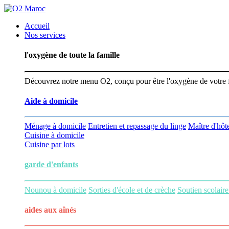
Accueil
Nos services
l'oxygène de toute la famille
Découvrez notre menu O2, conçu pour être l'oxygène de votre fam
Aide à domicile
Ménage à domicile
Entretien et repassage du linge
Maître d'hôte
Cuisine à domicile
Cuisine par lots
garde d'enfants
Nounou à domicile
Sorties d'école et de crèche
Soutien scolaire
aides aux
aînés