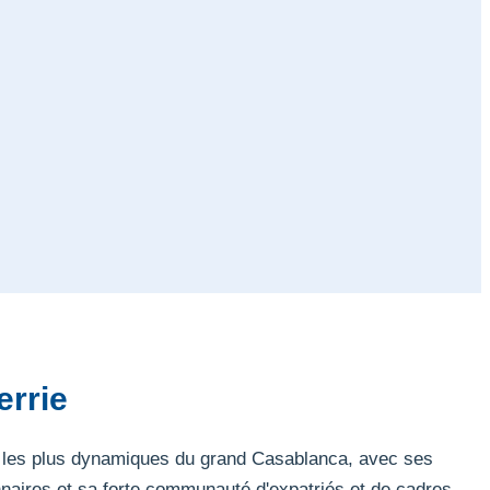
errie
els les plus dynamiques du grand Casablanca, avec ses
naires et sa forte communauté d'expatriés et de cadres