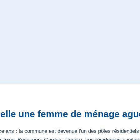
pelle une femme de ménage agu
quinze ans : la commune est devenue l'un des pôles résidenti
n Town, Bouskoura Garden, Florida), ses résidences pavillon