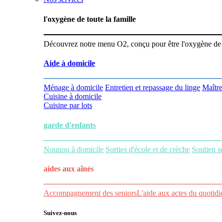
l'oxygène de toute la famille
Découvrez notre menu O2, conçu pour être l'oxygène de vot
Aide à domicile
Ménage à domicile
Entretien et repassage du linge
Maître
Cuisine à domicile
Cuisine par lots
garde d'enfants
Nounou à domicile
Sorties d'école et de crèche
Soutien s
aides aux
aînés
Accompagnement des seniors
L'aide aux actes du quotidi
Suivez-nous