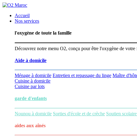
Accueil
Nos services
l'oxygène de toute la famille
Découvrez notre menu O2, conçu pour être l'oxygène de votre fam
Aide à domicile
Ménage à domicile
Entretien et repassage du linge
Maître d'hôte
Cuisine à domicile
Cuisine par lots
garde d'enfants
Nounou à domicile
Sorties d'école et de crèche
Soutien scolaire
aides aux
aînés