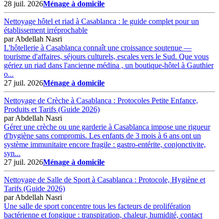
28 juil. 2026
Ménage à domicile
Nettoyage hôtel et riad à Casablanca : le guide complet pour un
établissement irréprochable
par
Abdellah Nasri
L'hôtellerie à Casablanca connaît une croissance soutenue —
tourisme d'affaires, séjours culturels, escales vers le Sud. Que vous
gériez un riad dans l'ancienne médina , un boutique-hôtel à Gauthier
o...
27 juil. 2026
Ménage à domicile
Nettoyage de Crèche à Casablanca : Protocoles Petite Enfance,
Produits et Tarifs (Guide 2026)
par
Abdellah Nasri
Gérer une crèche ou une garderie à Casablanca impose une rigueur
d'hygiène sans compromis. Les enfants de 3 mois à 6 ans ont un
système immunitaire encore fragile : gastro-entérite, conjonctivite,
syn...
27 juil. 2026
Ménage à domicile
Nettoyage de Salle de Sport à Casablanca : Protocole, Hygiène et
Tarifs (Guide 2026)
par
Abdellah Nasri
Une salle de sport concentre tous les facteurs de prolifération
bactérienne et fongique : transpiration, chaleur, humidité, contact