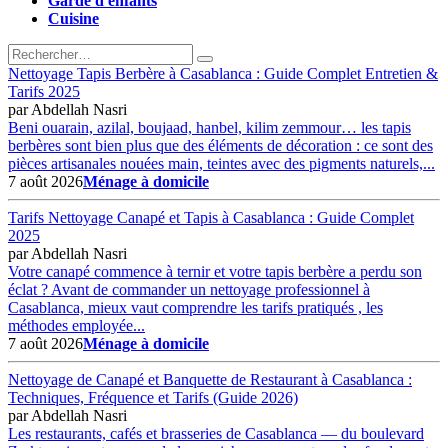
Garde d'enfants
Cuisine
Nettoyage Tapis Berbère à Casablanca : Guide Complet Entretien &
Tarifs 2025
par
Abdellah Nasri
Beni ouarain, azilal, boujaad, hanbel, kilim zemmour… les tapis
berbères sont bien plus que des éléments de décoration : ce sont des
pièces artisanales nouées main, teintes avec des pigments naturels,...
7 août 2026
Ménage à domicile
Tarifs Nettoyage Canapé et Tapis à Casablanca : Guide Complet
2025
par
Abdellah Nasri
Votre canapé commence à ternir et votre tapis berbère a perdu son
éclat ? Avant de commander un nettoyage professionnel à
Casablanca, mieux vaut comprendre les tarifs pratiqués , les
méthodes employée...
7 août 2026
Ménage à domicile
Nettoyage de Canapé et Banquette de Restaurant à Casablanca :
Techniques, Fréquence et Tarifs (Guide 2026)
par
Abdellah Nasri
Les restaurants, cafés et brasseries de Casablanca — du boulevard