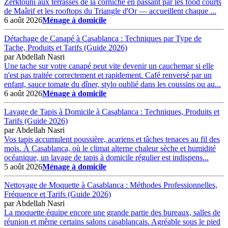
Zerktouni aux terrasses de la corniche en passant par les food courts
de Maârif et les rooftops du Triangle d'Or — accueillent chaque ...
6 août 2026
Ménage à domicile
Détachage de Canapé à Casablanca : Techniques par Type de
Tache, Produits et Tarifs (Guide 2026)
par
Abdellah Nasri
Une tache sur votre canapé peut vite devenir un cauchemar si elle
n'est pas traitée correctement et rapidement. Café renversé par un
enfant, sauce tomate du dîner, stylo oublié dans les coussins ou au...
6 août 2026
Ménage à domicile
Lavage de Tapis à Domicile à Casablanca : Techniques, Produits et
Tarifs (Guide 2026)
par
Abdellah Nasri
Vos tapis accumulent poussière, acariens et tâches tenaces au fil des
mois. À Casablanca, où le climat alterne chaleur sèche et humidité
océanique, un lavage de tapis à domicile régulier est indispens...
5 août 2026
Ménage à domicile
Nettoyage de Moquette à Casablanca : Méthodes Professionnelles,
Fréquence et Tarifs (Guide 2026)
par
Abdellah Nasri
La moquette équipe encore une grande partie des bureaux, salles de
réunion et même certains salons casablancais. Agréable sous le pied