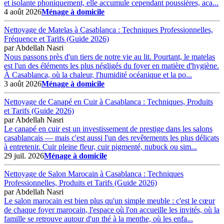
et isolante phoniquement, elle accumule cependant poussières, aca...
4 août 2026
Ménage à domicile
Nettoyage de Matelas à Casablanca : Techniques Professionnelles,
Fréquence et Tarifs (Guide 2026)
par
Abdellah Nasri
Nous passons près d'un tiers de notre vie au lit. Pourtant, le matelas
est l'un des éléments les plus négligés du foyer en matière d'hygiène.
À Casablanca, où la chaleur, l'humidité océanique et la po...
3 août 2026
Ménage à domicile
Nettoyage de Canapé en Cuir à Casablanca : Techniques, Produits
et Tarifs (Guide 2026)
par
Abdellah Nasri
Le canapé en cuir est un investissement de prestige dans les salons
casablancais — mais c'est aussi l'un des revêtements les plus délicats
à entretenir. Cuir pleine fleur, cuir pigmenté, nubuck ou sim...
29 juil. 2026
Ménage à domicile
Nettoyage de Salon Marocain à Casablanca : Techniques
Professionnelles, Produits et Tarifs (Guide 2026)
par
Abdellah Nasri
Le salon marocain est bien plus qu'un simple meuble : c'est le cœur
de chaque foyer marocain, l'espace où l'on accueille les invités, où la
famille se retrouve autour d'un thé à la menthe, où les enfa...