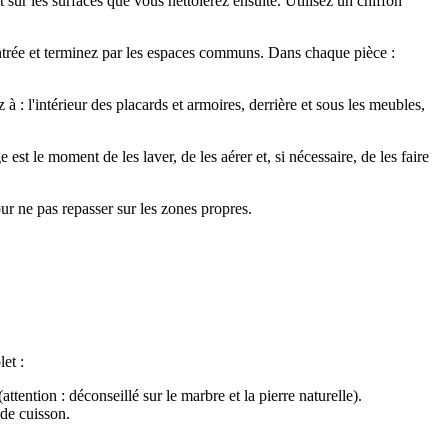
sur les surfaces que vous nettoierez ensuite. Utilisez un chiffon
entrée et terminez par les espaces communs. Dans chaque pièce :
 l'intérieur des placards et armoires, derrière et sous les meubles,
st le moment de les laver, de les aérer et, si nécessaire, de les faire
ur ne pas repasser sur les zones propres.
et :
ttention : déconseillé sur le marbre et la pierre naturelle).
 de cuisson.