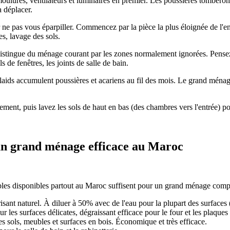
ulures, ventilateurs et luminaires en premier. Les poussières tomberont 
a déplacer.
ur ne pas vous éparpiller. Commencez par la pièce la plus éloignée de l'
s, lavage des sols.
tingue du ménage courant par les zones normalement ignorées. Pensez à :
ils de fenêtres, les joints de salle de bain.
laids accumulent poussières et acariens au fil des mois. Le grand ménage e
ment, puis lavez les sols de haut en bas (des chambres vers l'entrée) po
un grand ménage efficace au Maroc
bles disponibles partout au Maroc suffisent pour un grand ménage compl
isant naturel. À diluer à 50% avec de l'eau pour la plupart des surfaces (a
 les surfaces délicates, dégraissant efficace pour le four et les plaques
es sols, meubles et surfaces en bois. Économique et très efficace.