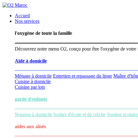
Accueil
Nos services
l'oxygène de toute la famille
Découvrez notre menu O2, conçu pour être l'oxygène de votre fam
Aide à domicile
Ménage à domicile
Entretien et repassage du linge
Maître d'hôte
Cuisine à domicile
Cuisine par lots
garde d'enfants
Nounou à domicile
Sorties d'école et de crèche
Soutien scolaire
aides aux
aînés