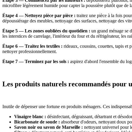
Étape 3 — Commencez par les hauteurs :
dépoussiérez plafonds, mo
microfibre légèrement humide pour capter la poussière plutôt que de l
Étape 4 — Nettoyez pièce par pièce :
traitez une pièce à la fois po
dépoussiérage des meubles, nettoyage des surfaces, nettoyage des vitre
Étape 5 — Les zones oubliées du quotidien :
un grand ménage se dis
les interstices de carrelage, l'intérieur du four et du réfrigérateur, les ra
Étape 6 — Traitez les textiles :
rideaux, coussins, couettes, tapis et p
nettoyer professionnellement.
Étape 7 — Terminez par les sols :
aspirez d'abord l'ensemble du loge
Les produits naturels recommandés pour 
Inutile de dépenser une fortune en produits ménagers. Ces indispensa
Vinaigre blanc :
désinfectant, dégraissant, détartrant et désodor
Bicarbonate de soude :
absorbeur d'odeurs, nettoyant doux pour
Savon noir ou savon de Marseille :
nettoyant universel pour l