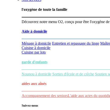
l'oxygène de toute la famille
Découvrez notre menu O2, conçu pour être l'oxygène de vot
Aide à domicile
Ménage à domicile
Entretien et repassage du linge
Maître
Cuisine à domicile
Cuisine par lots
garde d'enfants
Nounou à domicile
Sorties d'école et de crèche
Soutien s
aides aux
aînés
Accompagnement des seniors
L'aide aux actes du quotidi
Suivez-nous