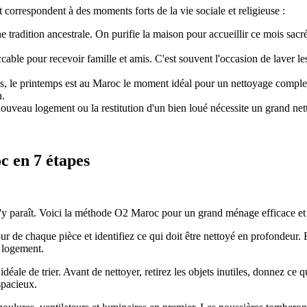
orrespondent à des moments forts de la vie sociale et religieuse :
radition ancestrale. On purifie la maison pour accueillir ce mois sacré
cable pour recevoir famille et amis. C'est souvent l'occasion de laver l
s, le printemps est au Maroc le moment idéal pour un nettoyage complet 
n.
nouveau logement ou la restitution d'un bien loué nécessite un grand ne
 en 7 étapes
'y paraît. Voici la méthode O2 Maroc pour un grand ménage efficace et
r de chaque pièce et identifiez ce qui doit être nettoyé en profondeur. F
e logement.
déale de trier. Avant de nettoyer, retirez les objets inutiles, donnez ce q
spacieux.